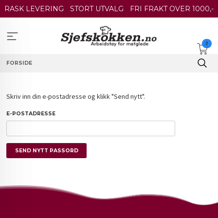
Gå
RASK LEVERING
STORT UTVALG
FRI FRAKT OVER 1000,-
til
innholdet
0
FORSIDE
Skriv inn din e-postadresse og klikk "Send nytt".
E-POSTADRESSE