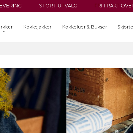
LEVERING
STORT UTVALG
FRI FRAKT OVER
rklær
Kokkejakker
Kokkeluer & Bukser
Skjort