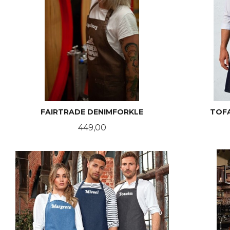
FAIRTRADE DENIMFORKLE
TOF
Pris
449,00
LES MER