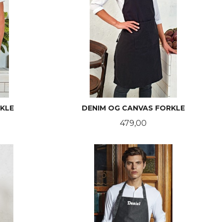
KLE
DENIM OG CANVAS FORKLE
Pris
479,00
LES MER