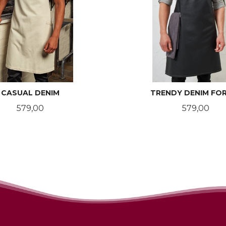
CASUAL DENIM
TRENDY DENIM FO
Pris
Pris
579,00
579,00
LES MER
LES MER