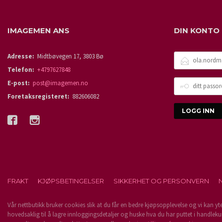
IMAGEMEN ANS
DIN KONTO
E-
Adresse:
Midtbøvegen 17, 3803 Bø
POSTADRESSE
Telefon:
+4797627848
DITT
E-post:
post@imagemen.no
PASSORD
Foretaksregisteret:
882606082
FRAKT
KJØPSBETINGELSER
SIKKERHET OG PERSONVERN
Vår nettbutikk bruker cookies slik at du får en bedre kjøpsopplevelse og vi kan yt
hovedsaklig til å lagre innloggingsdetaljer og huske hva du har puttet i handleku