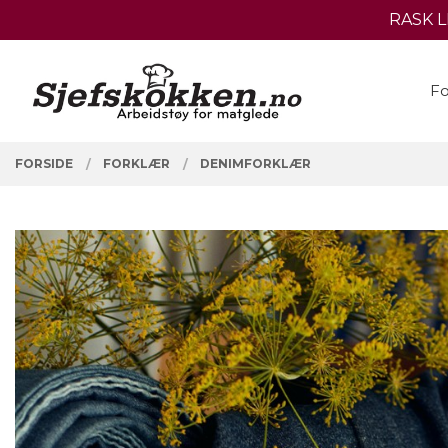
Gå
RASK 
Lukk
til
innholdet
PRODUKTER
Fo
FORSIDE
FORKLÆR
DENIMFORKLÆR