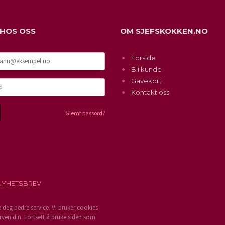
 HOS OSS
OM SJEFSKOKKEN.NO
Forside
Bli kunde
Gavekort
Kontakt oss
Glemt passord?
NYHETSBREV
e deg bedre service. Vi bruker cookies
rven din. Fortsett å bruke siden som