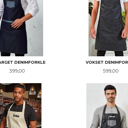
ARGET DENIMFORKLE
VOKSET DENIMFOR
Pris
Pris
399,00
599,00
LES MER
LES MER