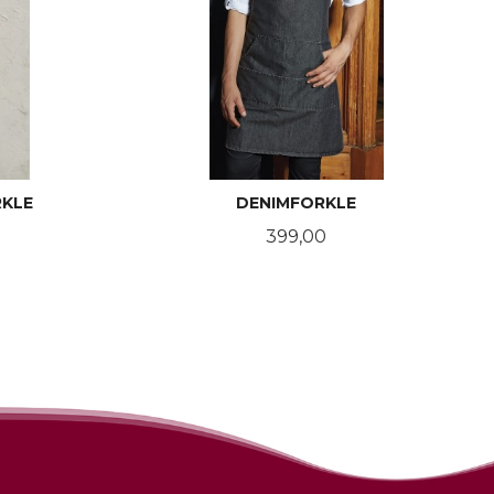
RKLE
DENIMFORKLE
Pris
399,00
LES MER