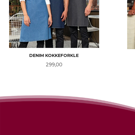
DENIM KOKKEFORKLE
Pris
299,00
LES MER