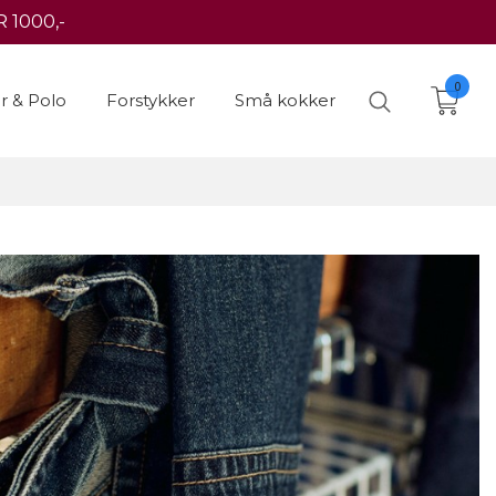
 1000,-
0
er & Polo
Forstykker
Små kokker