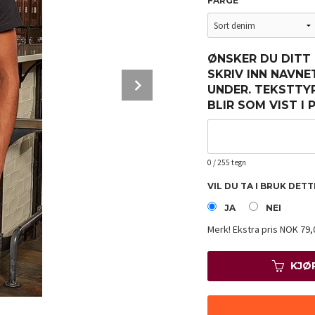
FARGE
ØNSKER DU DITT
SKRIV INN NAVNE
Next
UNDER. TEKSTTY
BLIR SOM VIST I
0
/ 255 tegn
VIL DU TA I BRUK DET
JA
NEI
Merk!
Ekstra pris NOK 79,
KJØ
Sort denim