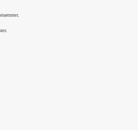
astsømmer.
ter.