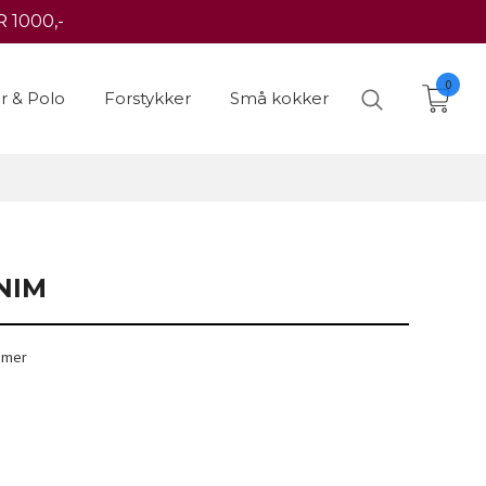
 1000,-
0
er & Polo
Forstykker
Små kokker
NIM
mmer