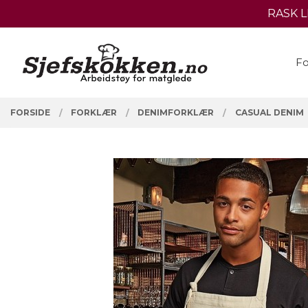
Gå
RASK 
Lukk
til
innholdet
PRODUKTER
Fo
FORSIDE
FORKLÆR
DENIMFORKLÆR
CASUAL DENIM