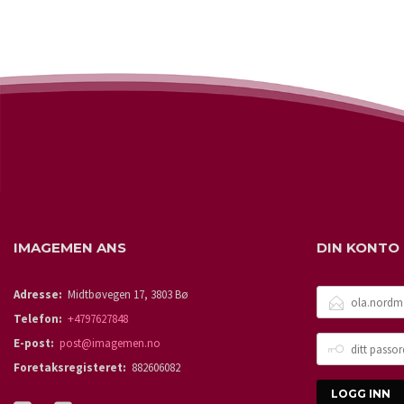
LES MER
IMAGEMEN ANS
DIN KONTO
E-
Adresse:
Midtbøvegen 17, 3803 Bø
POSTADRESSE
Telefon:
+4797627848
DITT
E-post:
post@imagemen.no
PASSORD
Foretaksregisteret:
882606082