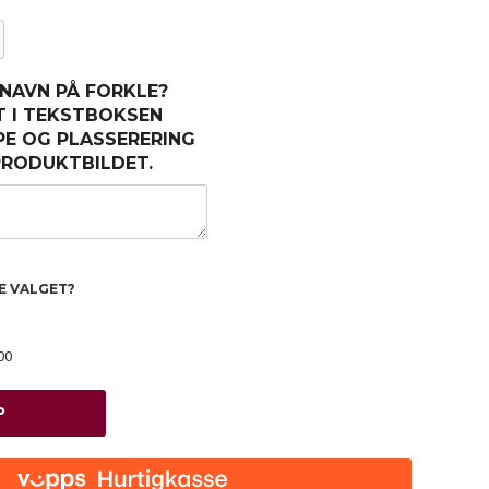
 NAVN PÅ FORKLE?
T I TEKSTBOKSEN
PE OG PLASSERERING
 PRODUKTBILDET.
TE VALGET?
00
P
Natur