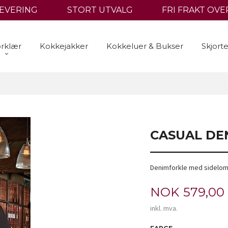
LEVERING
STORT UTVALG
FRI FRAKT OVER
rklær
Kokkejakker
Kokkeluer & Bukser
Skjort
CASUAL DE
Denimforkle med sidelo
Pris
NOK
579,00
inkl. mva.