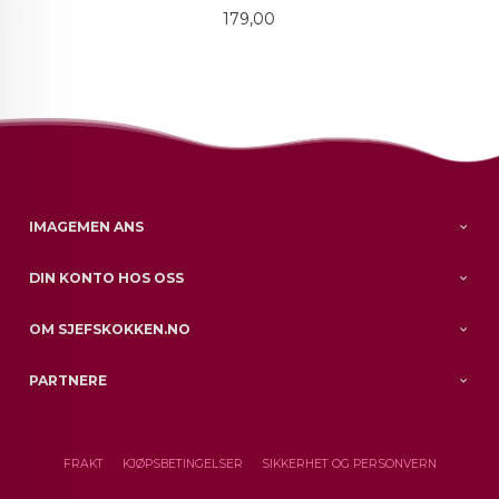
Pris
179,00
IMAGEMEN ANS
DIN KONTO HOS OSS
OM SJEFSKOKKEN.NO
PARTNERE
FRAKT
KJØPSBETINGELSER
SIKKERHET OG PERSONVERN