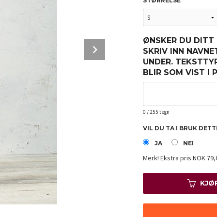
STØRRELSE
ØNSKER DU DITT
Next
SKRIV INN NAVNE
UNDER. TEKSTTY
BLIR SOM VIST I
0
/ 255 tegn
VIL DU TA I BRUK DET
JA
NEI
Merk!
Ekstra pris NOK 79,
KJØ