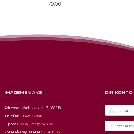
Pris
179,00
LES MER
IMAGEMEN ANS
DIN KONTO
E-
Adresse:
Midtbøvegen 17, 3803 Bø
POSTADRESSE
Telefon:
+4797627848
DITT
E-post:
post@imagemen.no
PASSORD
Foretaksregisteret:
882606082