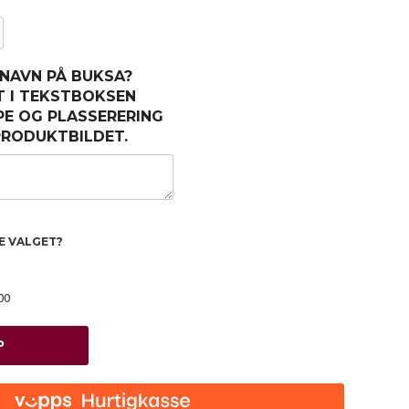
 NAVN PÅ BUKSA?
T I TEKSTBOKSEN
PE OG PLASSERERING
 PRODUKTBILDET.
TE VALGET?
00
P