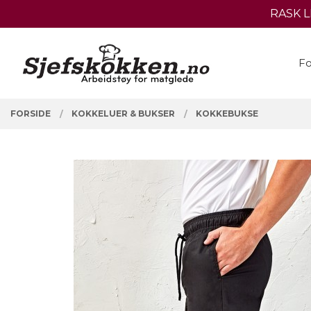
Gå
RASK 
Lukk
til
innholdet
PRODUKTER
Fo
FORSIDE
KOKKELUER & BUKSER
KOKKEBUKSE