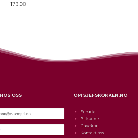
Pris
179,00
LES MER
 HOS OSS
OM SJEFSKOKKEN.NO
Forside
Bli kunde
Gavekort
Kontakt oss