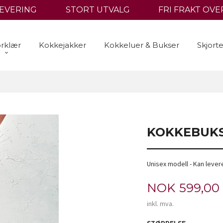
LEVERING
STORT UTVALG
FRI FRAKT OVER
rklær
Kokkejakker
Kokkeluer & Bukser
Skjort
KOKKEBUK
Unisex modell - Kan lever
Pris
NOK
599,00
inkl. mva.