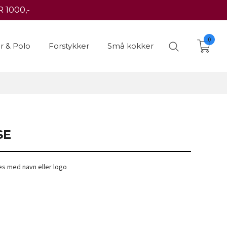
 1000,-
0
er & Polo
Forstykker
Små kokker
SE
es med navn eller logo