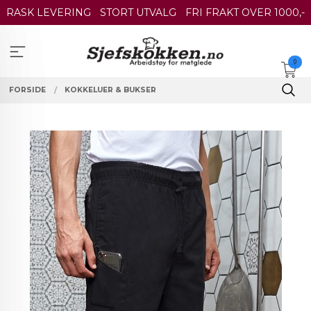
Gå
RASK LEVERING
STORT UTVALG
FRI FRAKT OVER 1000,-
til
innholdet
0
FORSIDE
KOKKELUER & BUKSER