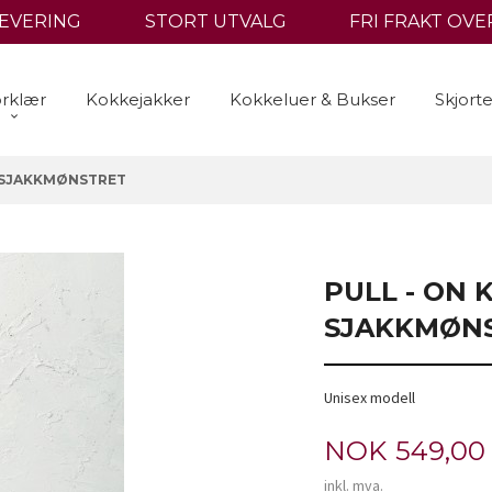
LEVERING
STORT UTVALG
FRI FRAKT OVER
rklær
Kokkejakker
Kokkeluer & Bukser
Skjort
 SJAKKMØNSTRET
PULL - ON
SJAKKMØN
Unisex modell
Pris
NOK
549,00
inkl. mva.