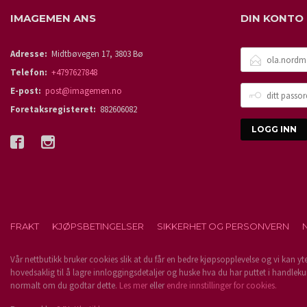
IMAGEMEN ANS
DIN KONTO
E-
Adresse:
Midtbøvegen 17, 3803 Bø
POSTADRESSE
Telefon:
+4797627848
DITT
E-post:
post@imagemen.no
PASSORD
Foretaksregisteret:
882606082
FRAKT
KJØPSBETINGELSER
SIKKERHET OG PERSONVERN
Vår nettbutikk bruker cookies slik at du får en bedre kjøpsopplevelse og vi kan yt
hovedsaklig til å lagre innloggingsdetaljer og huske hva du har puttet i handleku
normalt om du godtar dette.
Les mer
eller
endre innstillinger for cookies.