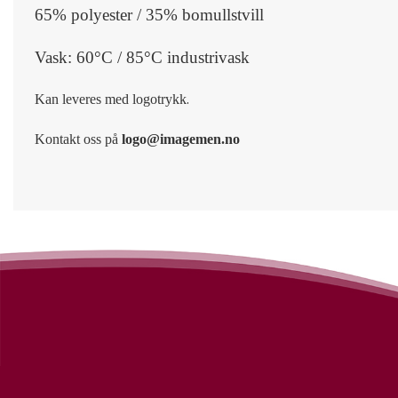
65% polyester / 35% bomullstvill
Vask: 60°C / 85°C industrivask
.
Kan leveres med logotrykk
Kontakt oss på
logo@imagemen.no