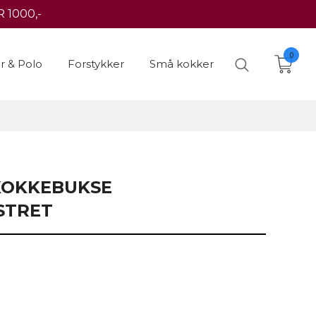
 1000,-
0
er & Polo
Forstykker
Små kokker
 KOKKEBUKSE
STRET