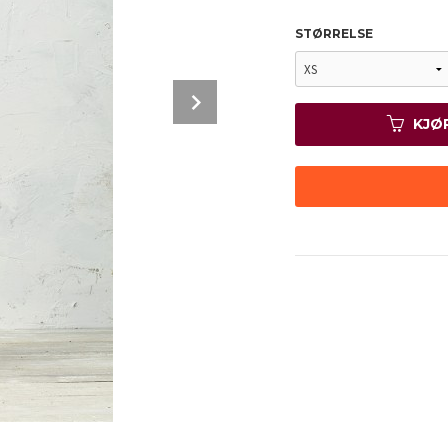
STØRRELSE
Next
KJØ