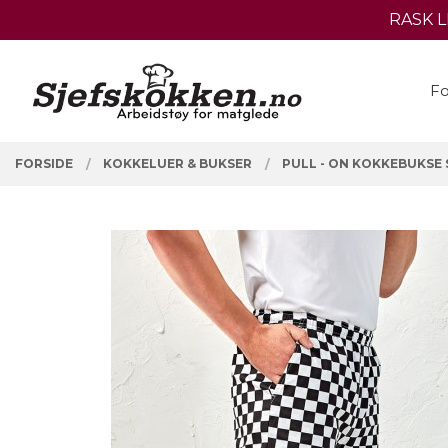
Gå
RASK 
Lukk
til
innholdet
PRODUKTER
Fo
FORSIDE
KOKKELUER & BUKSER
PULL - ON KOKKEBUKSE