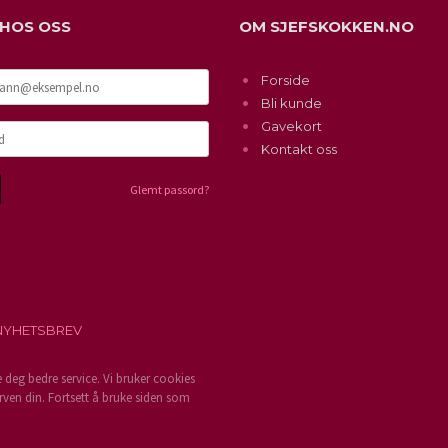
 HOS OSS
OM SJEFSKOKKEN.NO
Forside
Bli kunde
Gavekort
Kontakt oss
Glemt passord?
NYHETSBREV
e deg bedre service. Vi bruker cookies
rven din. Fortsett å bruke siden som