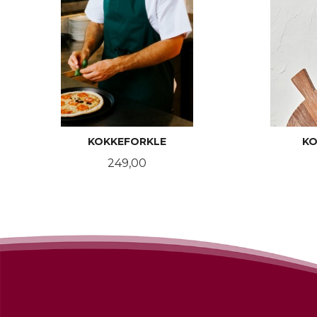
KOKKEFORKLE
KO
Pris
249,00
LES MER