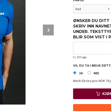
FARGE
ØNSKER DU DITT
SKRIV INN NAVNE
Next
UNDER. TEKSTTY
BLIR SOM VIST I
0
/ 255 tegn
VIL DU TA I BRUK DET
JA
NEI
Merk!
Ekstra pris NOK 79,
KJØ
Blå