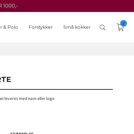
 1000,-
0
er & Polo
Forstykker
Små kokker
RTE
an leveres med navn eller logo