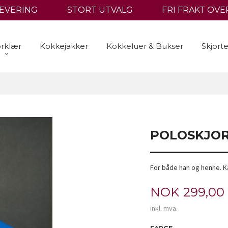
LEVERING
STORT UTVALG
FRI FRAKT OVER
rklær
Kokkejakker
Kokkeluer & Bukser
Skjort
POLOSKJO
For både han og henne. K
Pris
NOK
299,00
inkl. mva.