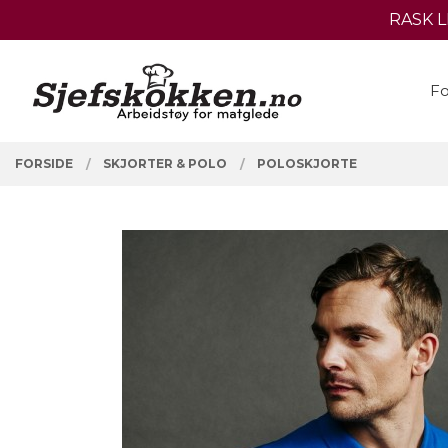
Gå
RASK 
Lukk
til
innholdet
PRODUKTER
Fo
FORSIDE
SKJORTER & POLO
POLOSKJORTE