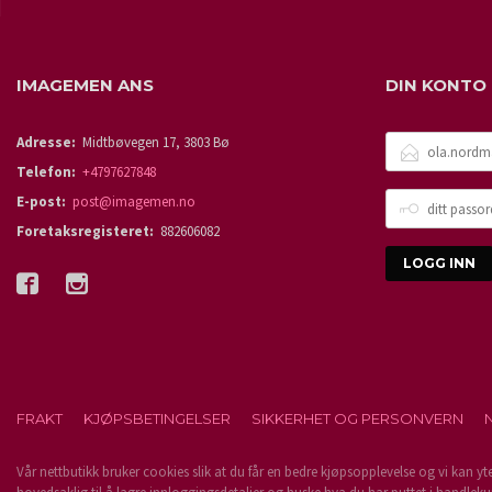
IMAGEMEN ANS
DIN KONTO
E-
Adresse:
Midtbøvegen 17, 3803 Bø
POSTADRESSE
Telefon:
+4797627848
DITT
E-post:
post@imagemen.no
PASSORD
Foretaksregisteret:
882606082
FRAKT
KJØPSBETINGELSER
SIKKERHET OG PERSONVERN
Vår nettbutikk bruker cookies slik at du får en bedre kjøpsopplevelse og vi kan yt