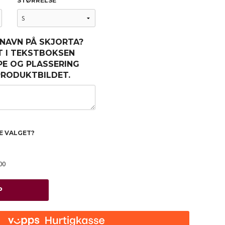
STØRRELSE
 NAVN PÅ SKJORTA?
T I TEKSTBOKSEN
PE OG PLASSERING
 PRODUKTBILDET.
TE VALGET?
00
P
Hvit