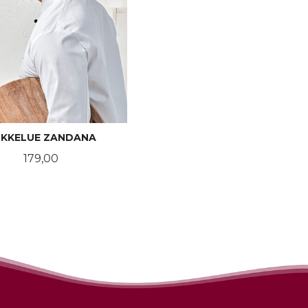
KKELUE ZANDANA
Pris
179,00
LES MER